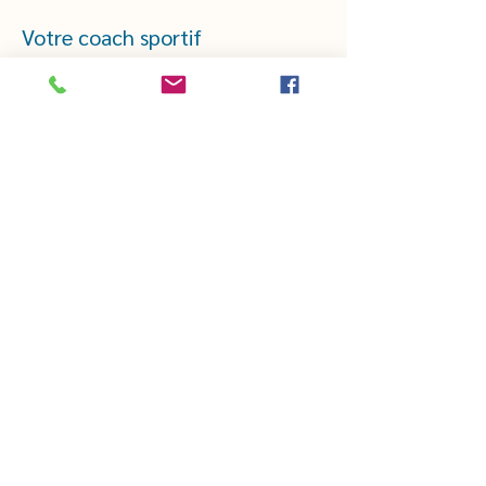
Votre coach sportif
CHEZTHELMAETLOUIS.COM
thelmaetlouis44@gmail.com
Mentions légales
·
CGV