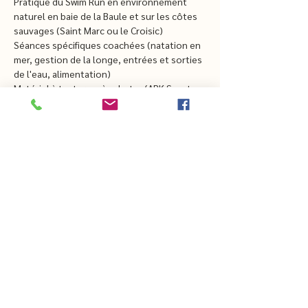
Pratique du Swim Run en environnement 
naturel en baie de la Baule et sur les côtes 
sauvages (Saint Marc ou le Croisic)
Séances spécifiques coachées (natation en 
mer, gestion de la longe, entrées et sorties 
de l'eau, alimentation)
Matériel à tester ou à acheter (ARK Sports 
sur demande)
Arrivée le vendredi vers 17h, départ le 
dimanche vers 17 h en pension complète 
(hors dîner du samedi soir)
Niveau : Débutant à confirmé
À partir de 250 €
CHEZTHELMAETLOUIS.COM