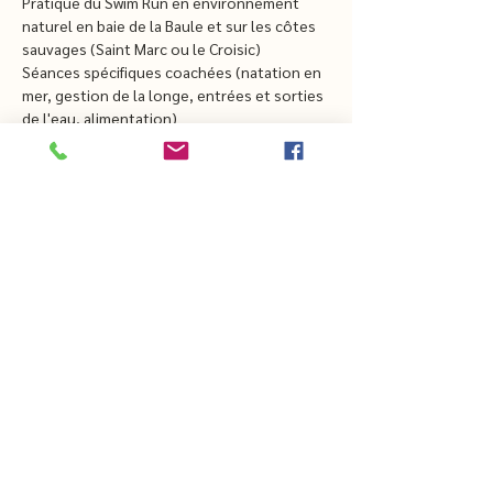
Pratique du Swim Run en environnement 
naturel en baie de la Baule et sur les côtes 
sauvages (Saint Marc ou le Croisic)
Séances spécifiques coachées (natation en 
mer, gestion de la longe, entrées et sorties 
de l'eau, alimentation)
Matériel à tester ou à acheter (ARK Sports 
sur demande)
Arrivée le vendredi vers 17h, départ le 
dimanche vers 17 h en pension complète 
(hors dîner du samedi soir)
À partir de 250 €
CHEZTHELMAETLOUIS.COM
thelmaetlouis44@gmail.com