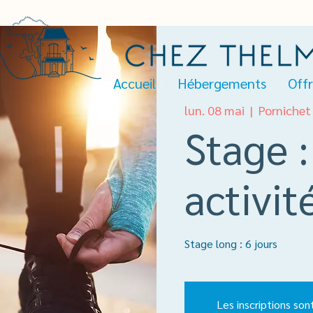
Accueil
Hébergements
Offr
lun. 08 mai
  |  
Pornichet
Stage :
activit
Stage long : 6 jours
Les inscriptions son