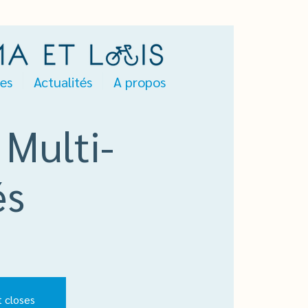
es
Actualités
A propos
 Multi-
és
t closes