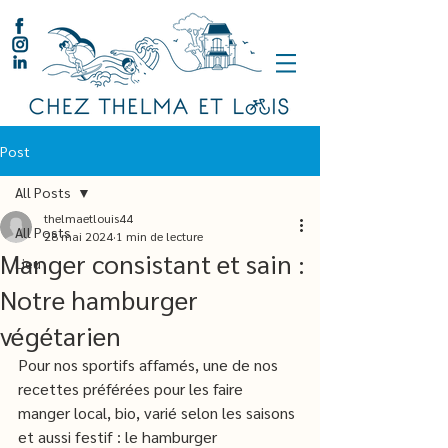
Post
All Posts
thelmaetlouis44
All Posts
28 mai 2024
1 min de lecture
Manger consistant et sain :
Lieu
Notre hamburger
végétarien
Pour nos sportifs affamés, une de nos 
recettes préférées pour les faire 
manger local, bio, varié selon les saisons 
et aussi festif : le hamburger 